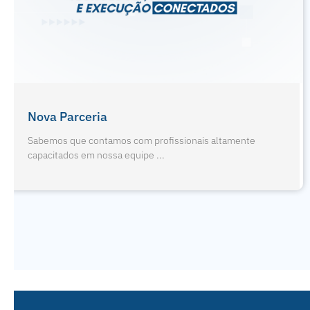
Férias De Jul
amos com profissionais altamente
Sabemos que cont
sa equipe ...
capacitados em nos