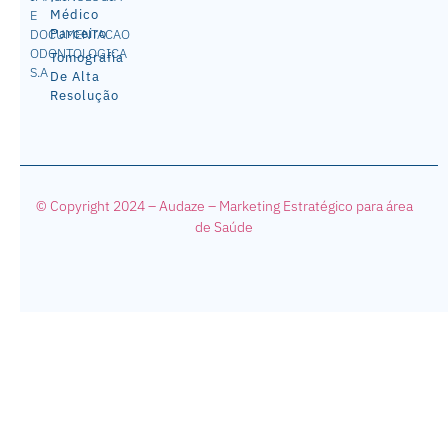
Médico
E
Parceiro
DOCUMENTACAO
ODONTOLOGICA
Tomografia
S.A
De Alta
Resolução
© Copyright 2024 – Audaze – Mark
eting Estratégico para área
de Saúde