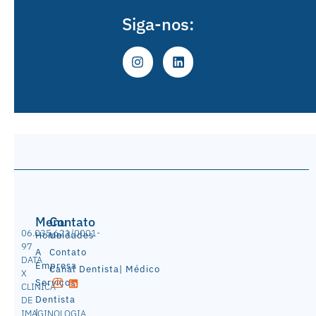
Siga-nos:
Menu
Contato
06.035.621/0001-
Home
Unidades
97
A
Contato
DATA
Empresa
Canal Dentista| Médico
X
Serviços
CLINICA
Dentista
DE
|
IMAGINOLOGIA