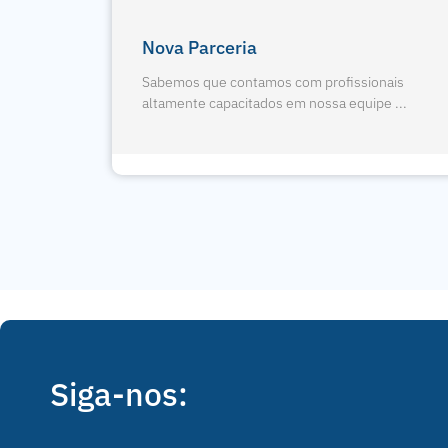
gologia
4 Pontos Da Radiografia
Panorâmica
nais
e ...
Sabemos que contamos com profissionais
altamente capacitados em nossa equipe ...
Siga-nos: