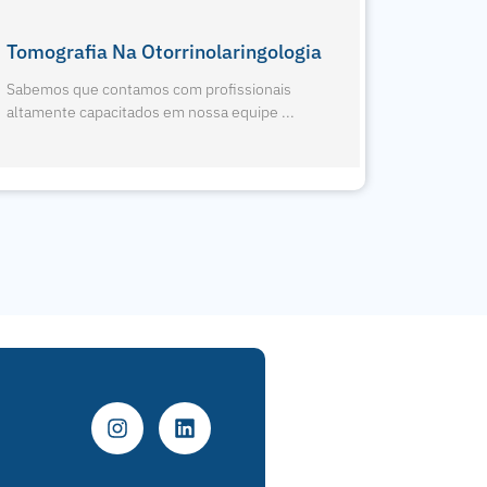
1º Eagle Edge 0.2 FS Do RJ
Nova Pa
Sabemos que contamos com profissionais
Sabemos 
altamente capacitados em nossa equipe ...
altamente