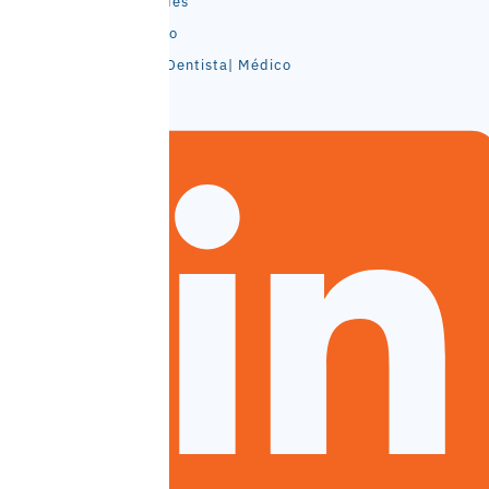
Home
Unidades
97
A
Contato
DATA
Empresa
X
Canal Dentista| Médico
CLINICA
Serviços
DE
Dentista
IMAGINOLOGIA
|
E
Médico
DOCUMENTACAO
Parceiro
ODONTOLOGICA
Tomografia
S.A
De Alta
Resolução