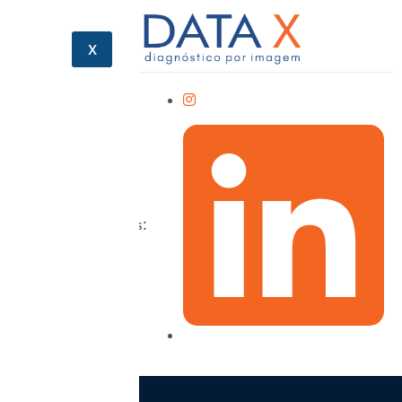
X
Siga-nos: