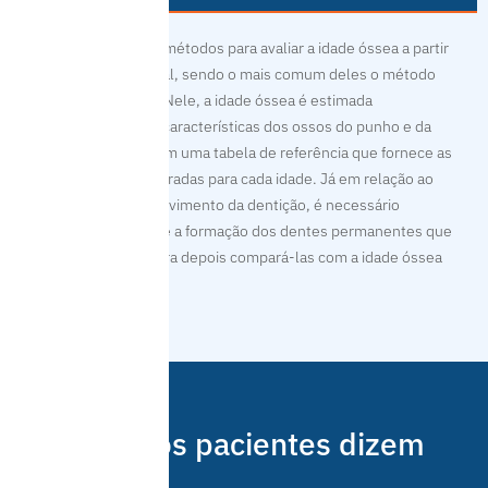
Existem diferentes métodos para avaliar a idade óssea a partir
da Radiografia
C
arpal
,
sendo o mais comum deles o método
de
Greulich
e
Pyle
. Nele, a idade óssea é estimada
comparando-se as características dos ossos do punho e da
mão do paciente com uma tabela de referência que fornece as
características esperadas para cada idade. Já em relação ao
estágio de desenvolvimento da dentição, é necessário
observar a posição e a formação dos dentes permanentes que
já
erupcionaram
, para depois compará-las com a idade óssea
estimada.
O que os pacientes dizem