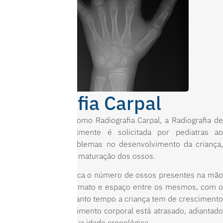
Radiografia Carpal
Conhecida também como Radiografia Carpal, a Radiografia de
Mão e Punho geralmente é solicitada por pediatras ao
desconfiarem de problemas no desenvolvimento da criança,
pois analisa o grau de maturação dos ossos.
Assim, o exame verifica o número de ossos presentes na mão
e no punho, o seu formato e espaço entre os mesmos, com o
objetivo de prever quanto tempo a criança tem de crescimento
e se o seu amadurecimento corporal está atrasado, adiantado
ou de acordo com a sua idade cronológica.