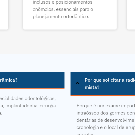
inclusos e posicionamentos
anômalos, essenciais para o
planejamento ortodôntico.
orâmica?
Por que solicitar a ra
mista?
ecialidades odontológicas,
a, implantodontia, cirurgia
Porque é um exame importa
a.
intraósseo dos germes dent
dentárias de desenvolvimen
cronologia e o local de er
corretos.