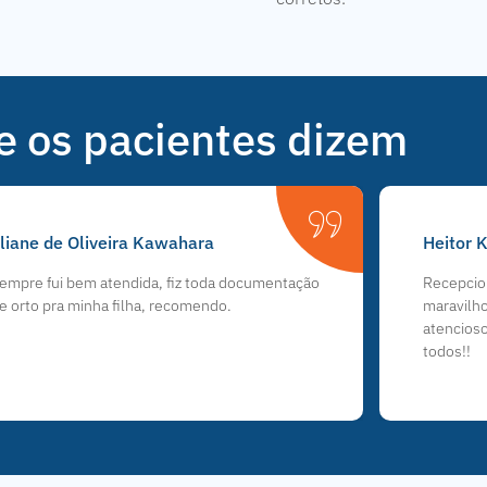
e os pacientes dizem
liane de Oliveira Kawahara
Heitor 
empre fui bem atendida, fiz toda documentação
Recepcion
e orto pra minha filha, recomendo.
maravilho
atencios
todos!!