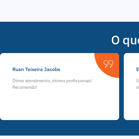
O qu
Ruan Teixeira Jacobs
E
Ótimo atendimento, ótimos profissionais!
S
Recomendo!
d