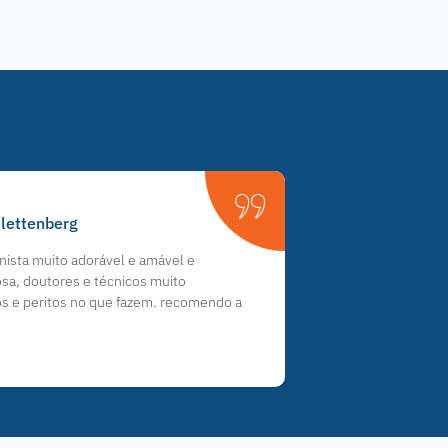
Klettenberg
ista muito adorável e amável e
sa, doutores e técnicos muito
os e peritos no que fazem. recomendo a