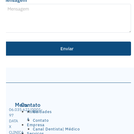
Mensagem
Enviar
Menu
Contato
06.035.621/0001-
Home
Unidades
97
A
Contato
DATA
Empresa
X
Canal Dentista| Médico
CLINICA
Serviços