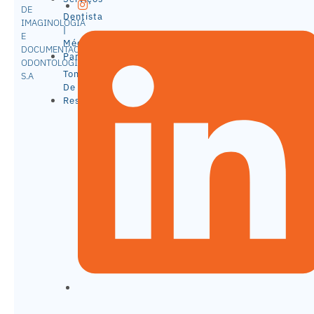
DE
Dentista
IMAGINOLOGIA
|
E
Médico
DOCUMENTACAO
Parceiro
ODONTOLOGICA
Tomografia
S.A
De Alta
Resolução