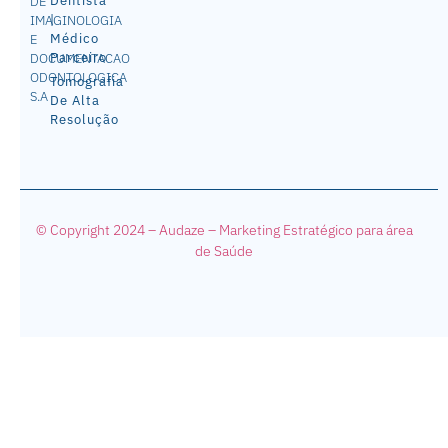
Dentista
DE
|
IMAGINOLOGIA
Médico
E
Parceiro
DOCUMENTACAO
ODONTOLOGICA
Tomografia
S.A
De Alta
Resolução
© Copyright 2024 – Audaze – Mark
eting Estratégico para área
de Saúde