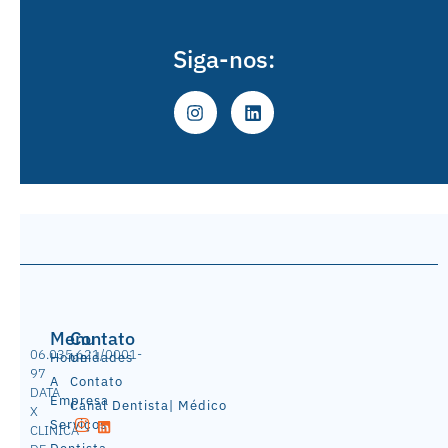
Siga-nos:
Menu
Contato
06.035.621/0001-
Home
Unidades
97
A
Contato
DATA
Empresa
Canal Dentista| Médico
X
Serviços
CLINICA