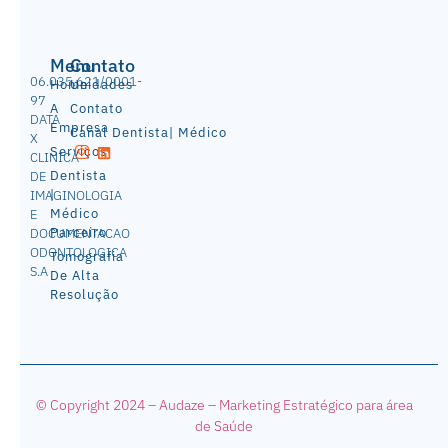
Menu
Contato
06.035.621/0001-
Home
Unidades
97
A
Contato
DATA
Empresa
Canal Dentista| Médico
X
Serviços
CLINICA
Dentista
DE
|
IMAGINOLOGIA
Médico
E
Parceiro
DOCUMENTACAO
ODONTOLOGICA
Tomografia
S.A
De Alta
Resolução
© Copyright 2024 – Audaze – Mark
eting Estratégico para área
de Saúde