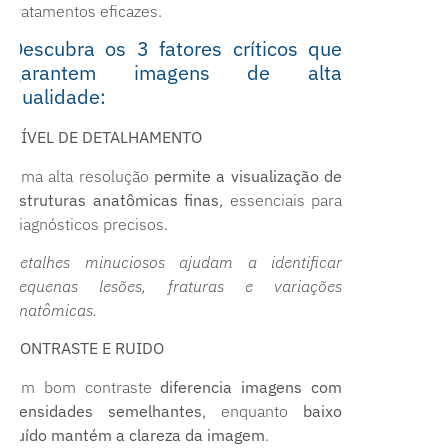
tratamentos eficazes.
Descubra os 3 fatores críticos que
garantem imagens de alta
qualidade:
NÍVEL DE DETALHAMENTO
Uma alta resolução
permite a visualização de
estruturas anatômicas finas
, essenciais para
diagnósticos precisos.
Detalhes minuciosos ajudam a identificar
pequenas lesões, fraturas e variações
anatômicas.
CONTRASTE E RUIDO
Um bom contraste
diferencia imagens com
densidades semelhantes
, enquanto
baixo
ruído mantém a clareza da imagem
.