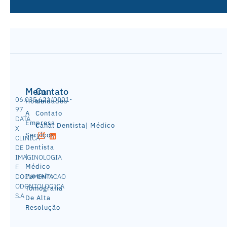
Menu
Contato
06.035.621/0001-
Home
Unidades
97
A
Contato
DATA
Empresa
Canal Dentista| Médico
X
Serviços
CLINICA
Dentista
DE
|
IMAGINOLOGIA
Médico
E
Parceiro
DOCUMENTACAO
ODONTOLOGICA
Tomografia
S.A
De Alta
Resolução