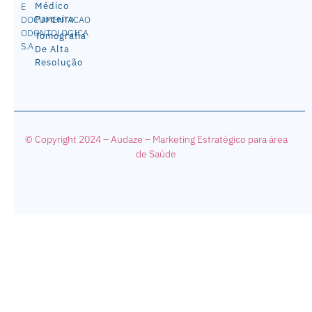
Médico
E
Parceiro
DOCUMENTACAO
ODONTOLOGICA
Tomografia
S.A
De Alta
Resolução
© Copyright 2024 – Audaze – Mark
eting Estratégico para área
de Saúde