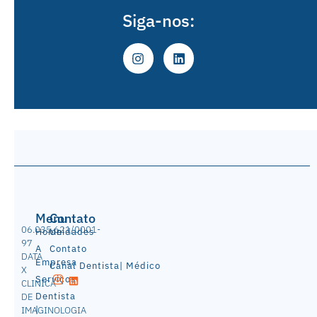
Siga-nos:
Menu
Contato
06.035.621/0001-
Home
Unidades
97
A
Contato
DATA
Empresa
Canal Dentista| Médico
X
Serviços
CLINICA
Dentista
DE
|
IMAGINOLOGIA