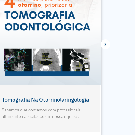
1º Eagle Edge 0.2 FS Do RJ
Nova Pa
Sabemos que contamos com profissionais
Sabemos 
altamente capacitados em nossa equipe ...
altamente