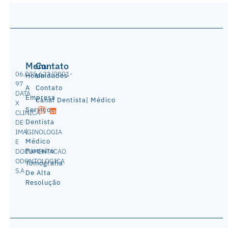
Menu
Contato
06.035.621/0001-
Home
Unidades
97
A
Contato
DATA
Empresa
Canal Dentista| Médico
X
Serviços
CLINICA
Dentista
DE
|
IMAGINOLOGIA
Médico
E
Parceiro
DOCUMENTACAO
ODONTOLOGICA
Tomografia
S.A
De Alta
Resolução