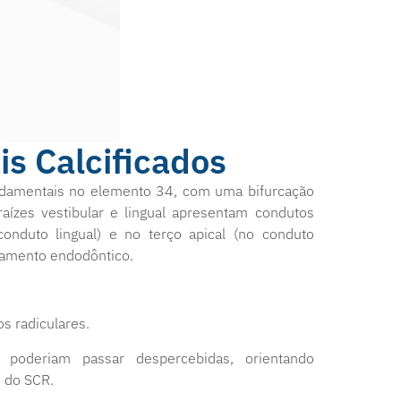
is Calcificados
undamentais no elemento 34, com uma bifurcação
 raízes vestibular e lingual apresentam condutos
conduto lingual) e no terço apical (no conduto
nejamento endodôntico.
os radiculares.
e poderiam passar despercebidas, orientando
m do SCR.