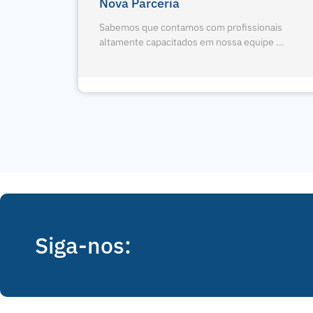
gologia
4 Pontos Da Radiografia
Panorâmica
nais
e ...
Sabemos que contamos com profissionais
altamente capacitados em nossa equipe ...
Siga-nos: