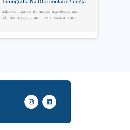
1º Eagle Edge 0.2 FS Do RJ
Nova Pa
Sabemos que contamos com profissionais
Sabemos 
altamente capacitados em nossa equipe ...
altamente