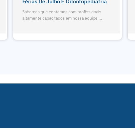
Exodontia De Terceiros Molares
Sabemos que contamos com profissionais
altamente capacitados em nossa equipe ...