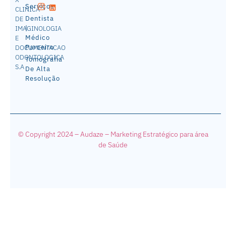
Serviços
CLINICA
Dentista
DE
|
IMAGINOLOGIA
Médico
E
Parceiro
DOCUMENTACAO
ODONTOLOGICA
Tomografia
S.A
De Alta
Resolução
© Copyright 2024 – Audaze – Mark
eting Estratégico para área
de Saúde