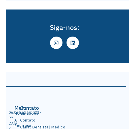
Siga-nos:
Menu
Contato
06.035.621/0001-
Home
Unidades
97
A
Contato
DATA
Empresa
Canal Dentista| Médico
X