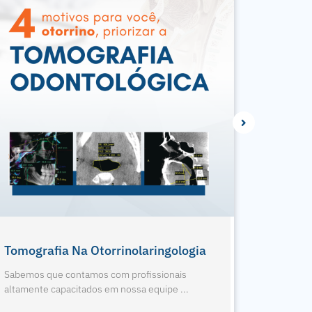
1º Eagle Edge 0.2 FS Do RJ
Nova Pa
Sabemos que contamos com profissionais
Sabemos 
altamente capacitados em nossa equipe ...
altamente