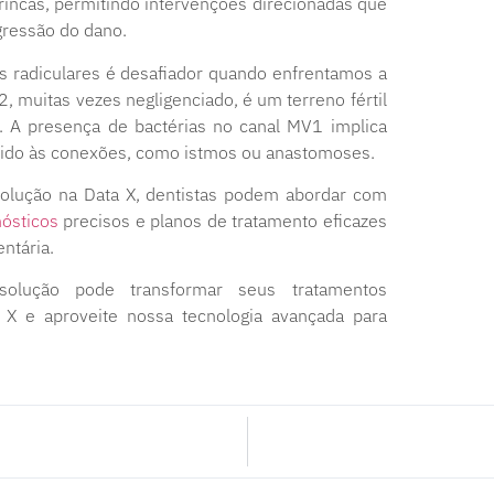
trincas, permitindo intervenções direcionadas que
gressão do dano.
 de canais radiculares é desafiador quando enfrentamos a
, muitas vezes negligenciado, é um terreno fértil
. A presença de bactérias no canal MV1 implica
vido às conexões, como istmos ou anastomoses.
esolução na Data X, dentistas podem abordar com
nósticos
precisos e planos de tratamento eficazes
ntária.
olução pode transformar seus tratamentos
X e aproveite nossa tecnologia avançada para