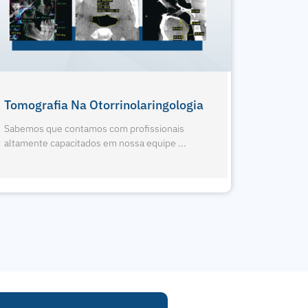
1º Eagle Edge 0.2 FS Do RJ
Nova Pa
Sabemos que contamos com profissionais
Sabemos 
altamente capacitados em nossa equipe ...
altamente