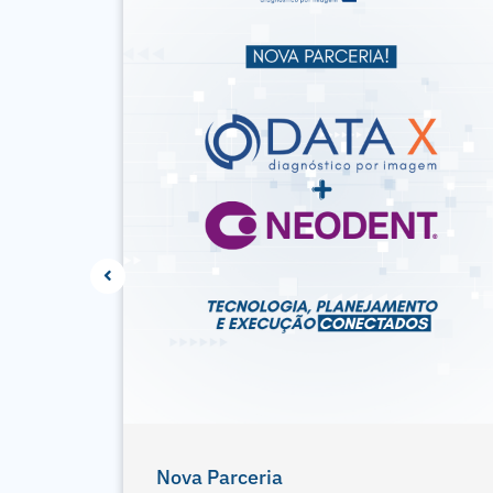
gologia
4 Pontos Da Radiografia