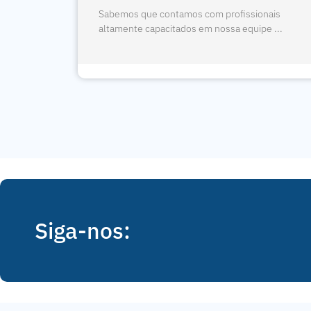
Panorâmica
nais
e ...
Sabemos que contamos com profissionais
altamente capacitados em nossa equipe ...
Siga-nos: