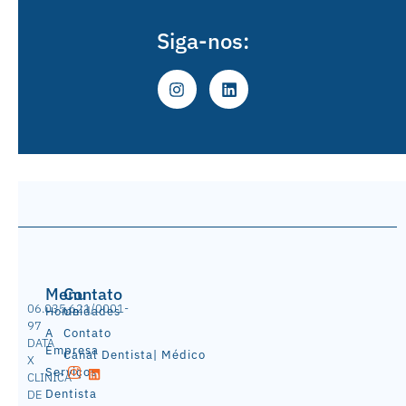
Siga-nos:
Menu
Contato
06.035.621/0001-
Home
Unidades
97
A
Contato
DATA
Empresa
Canal Dentista| Médico
X
Serviços
CLINICA
Dentista
DE