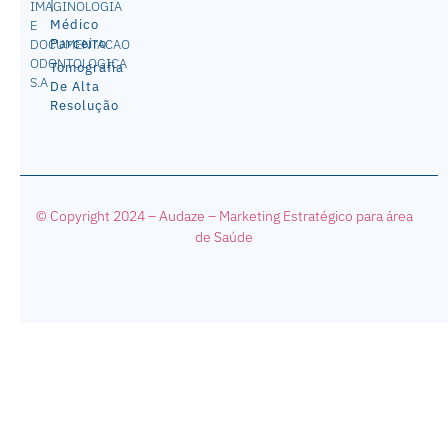
|
IMAGINOLOGIA
Médico
E
Parceiro
DOCUMENTACAO
ODONTOLOGICA
Tomografia
S.A
De Alta
Resolução
© Copyright 2024 – Audaze – Mark
eting Estratégico para área
de Saúde