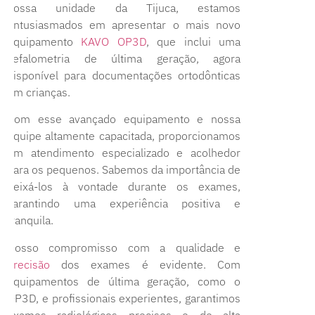
nossa unidade da Tijuca, estamos
entusiasmados em apresentar o mais novo
equipamento
KAVO OP3D
, que inclui uma
cefalometria de última geração, agora
disponível para documentações ortodônticas
em crianças.
Com esse avançado equipamento e nossa
equipe altamente capacitada, proporcionamos
um atendimento especializado e acolhedor
para os pequenos. Sabemos da importância de
deixá-los à vontade durante os exames,
garantindo uma experiência positiva e
tranquila.
Nosso compromisso com a qualidade e
precisão
dos exames é evidente. Com
equipamentos de última geração, como o
OP3D, e profissionais experientes, garantimos
exames radiológicos precisos e de alta