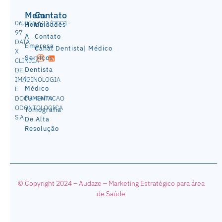
Menu
Contato
06.035.621/0001-
Home
Unidades
97
A
Contato
DATA
Empresa
Canal Dentista| Médico
X
Serviços
CLINICA
Dentista
DE
|
IMAGINOLOGIA
Médico
E
Parceiro
DOCUMENTACAO
ODONTOLOGICA
Tomografia
S.A
De Alta
Resolução
© Copyright 2024 – Audaze – Mark
eting Estratégico para área
de Saúde