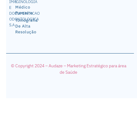
|
IMAGINOLOGIA
Médico
E
Parceiro
DOCUMENTACAO
ODONTOLOGICA
Tomografia
S.A
De Alta
Resolução
© Copyright 2024 – Audaze – Mark
eting Estratégico para área
de Saúde