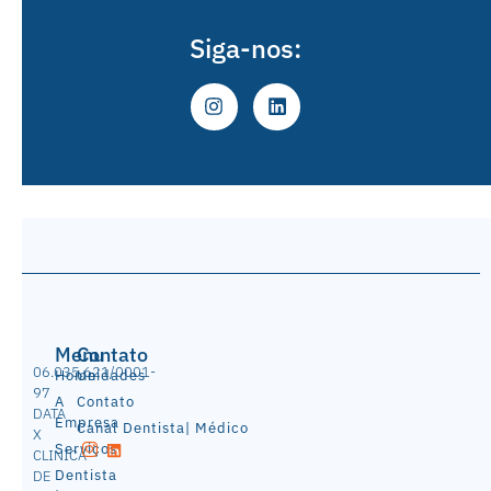
Siga-nos:
Menu
Contato
06.035.621/0001-
Home
Unidades
97
A
Contato
DATA
Empresa
Canal Dentista| Médico
X
Serviços
CLINICA
Dentista
DE